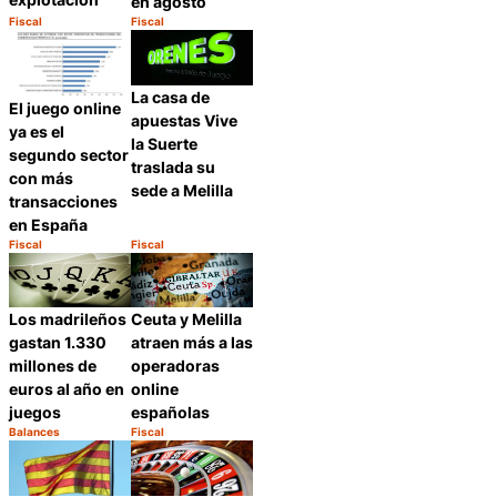
en agosto
Fiscal
Fiscal
Categoría:
Categoría:
Compartir
Compartir
La casa de
El juego online
apuestas Vive
ya es el
la Suerte
segundo sector
traslada su
con más
sede a Melilla
transacciones
en España
Fiscal
Fiscal
Categoría:
Categoría:
Compartir
Compartir
Los madrileños
Ceuta y Melilla
gastan 1.330
atraen más a las
millones de
operadoras
euros al año en
online
juegos
españolas
Balances
Fiscal
Categoría:
Categoría:
Compartir
Compartir