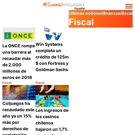
Últimas noticias
Finanzas
Fiscal
Fiscal
Win Systems
La ONCE rompe
completa un
una barrera al
crédito de 125m
recaudar más
$ con Fortress y
de 2.000
Goldman Sachs
millones de
euros en 2018
Fiscal
Fiscal
Categoría:
Categoría:
Compartir
Compartir
Coljuegos ha
recaudado este
Los ingresos de
año ya un 15%
los casinos
más por
chilenos
derechos de
bajaron un 1,7%
explotación