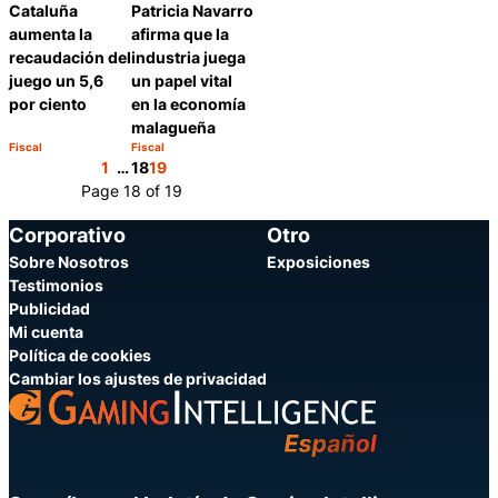
Patricia Navarro
Cataluña
afirma que la
aumenta la
industria juega
recaudación del
un papel vital
juego un 5,6
en la economía
por ciento
malagueña
Fiscal
Fiscal
Categoría:
Categoría:
Compartir
Compartir
1
…
18
19
Page 18 of 19
Corporativo
Otro
Sobre Nosotros
Exposiciones
Testimonios
Publicidad
Mi cuenta
Política de cookies
Cambiar los ajustes de privacidad