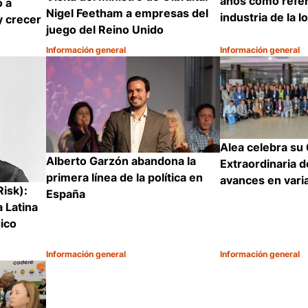
años como refer
o a
Nigel Feetham a empresas del
industria de la l
y crecer
juego del Reino Unido
Información general
Información general
Categoría:
Categoría:
Compartir
Compartir
Alea celebra su
Alberto Garzón abandona la
Extraordinaria 
primera línea de la política en
avances en vari
Risk):
España
 Latina
ico
Información general
Información general
Categoría:
Categoría:
Compartir
Compartir