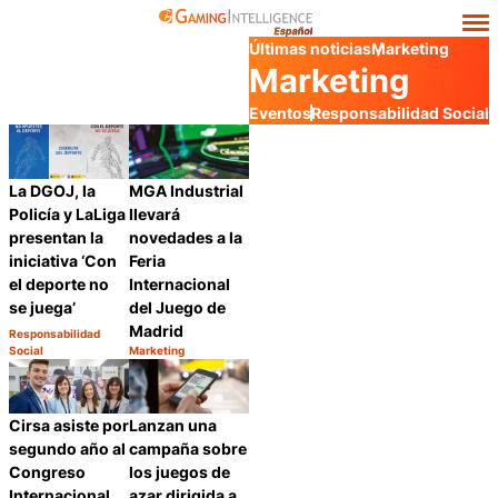
Últimas noticias
Marketing
Marketing
Eventos
Responsabilidad Social
La DGOJ, la
MGA Industrial
Policía y LaLiga
llevará
presentan la
novedades a la
iniciativa ‘Con
Feria
el deporte no
Internacional
se juega’
del Juego de
Madrid
Responsabilidad
Categoría:
Social
Marketing
Compartir
Categoría:
Compartir
Cirsa asiste por
Lanzan una
segundo año al
campaña sobre
Congreso
los juegos de
Internacional
azar dirigida a