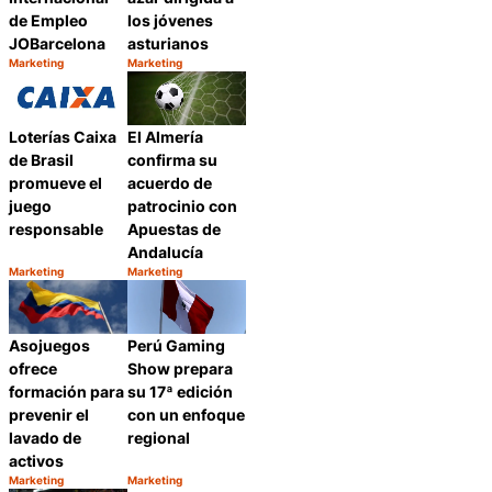
de Empleo
los jóvenes
JOBarcelona
asturianos
Marketing
Marketing
Categoría:
Categoría:
Compartir
Compartir
Loterías Caixa
El Almería
de Brasil
confirma su
promueve el
acuerdo de
juego
patrocinio con
responsable
Apuestas de
Andalucía
Marketing
Marketing
Categoría:
Categoría:
Compartir
Compartir
Perú Gaming
Asojuegos
Show prepara
ofrece
su 17ª edición
formación para
con un enfoque
prevenir el
regional
lavado de
activos
Marketing
Marketing
Categoría:
Categoría:
Compartir
Compartir