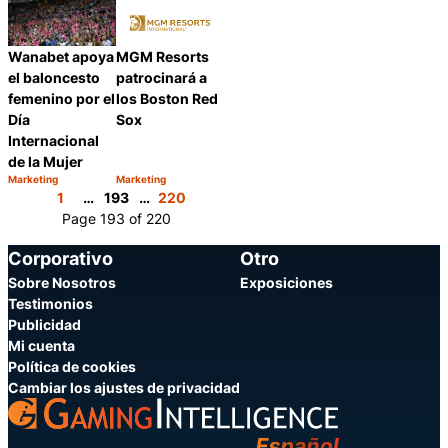
MGM Resorts
Wanabet apoya
patrocinará a
el baloncesto
los Boston Red
femenino por el
Sox
Día
Internacional
de la Mujer
Marketing
Marketing
Categoría:
Categoría:
Compartir
Compartir
1
…
193
…
220
Page 193 of 220
Corporativo
Otro
Sobre Nosotros
Exposiciones
Testimonios
Publicidad
Mi cuenta
Política de cookies
Cambiar los ajustes de privacidad