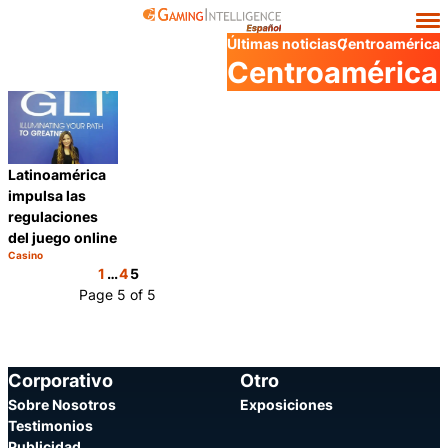
Últimas noticias
Centroamérica
Centroamérica
Latinoamérica
impulsa las
regulaciones
del juego online
Casino
Categoría:
Compartir
1
…
4
5
Page 5 of 5
Corporativo
Otro
Sobre Nosotros
Exposiciones
Testimonios
Publicidad