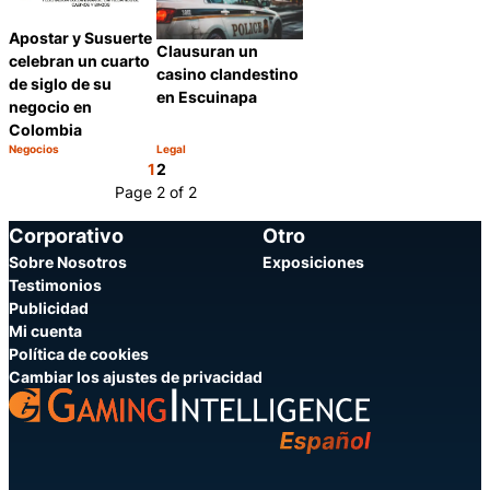
Apostar y Susuerte
Clausuran un
celebran un cuarto
casino clandestino
de siglo de su
en Escuinapa
negocio en
Colombia
Negocios
Legal
Categoría:
Categoría:
Compartir
Compartir
1
2
Page 2 of 2
Corporativo
Otro
Sobre Nosotros
Exposiciones
Testimonios
Publicidad
Mi cuenta
Política de cookies
Cambiar los ajustes de privacidad