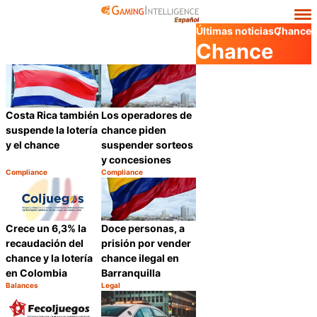
Últimas noticias
Chance
Chance
Los operadores de
Costa Rica también
chance piden
suspende la lotería
suspender sorteos
y el chance
y concesiones
Compliance
Compliance
Categoría:
Categoría:
Compartir
Compartir
Crece un 6,3% la
Doce personas, a
recaudación del
prisión por vender
chance y la lotería
chance ilegal en
en Colombia
Barranquilla
Balances
Legal
Categoría:
Categoría:
Compartir
Compartir