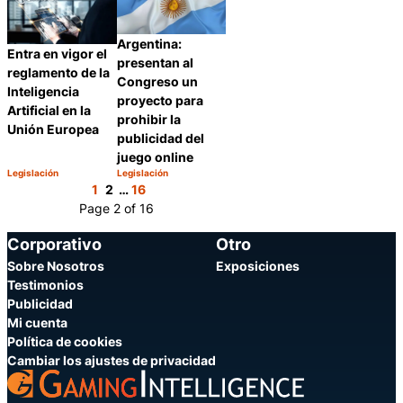
Argentina:
Entra en vigor el
presentan al
reglamento de la
Congreso un
Inteligencia
proyecto para
Artificial en la
prohibir la
Unión Europea
publicidad del
juego online
Legislación
Legislación
Categoría:
Categoría:
Compartir
Compartir
1
2
…
16
Page 2 of 16
Corporativo
Otro
Sobre Nosotros
Exposiciones
Testimonios
Publicidad
Mi cuenta
Política de cookies
Cambiar los ajustes de privacidad