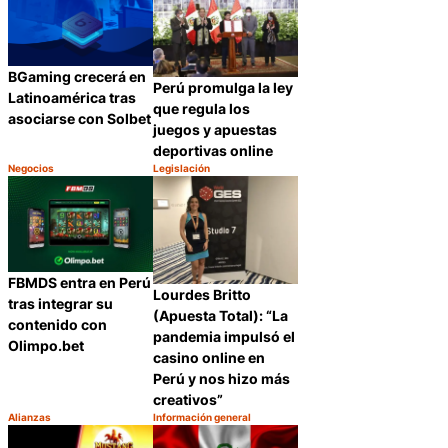
BGaming crecerá en
Perú promulga la ley
Latinoamérica tras
que regula los
asociarse con Solbet
juegos y apuestas
deportivas online
Negocios
Legislación
Categoría:
Categoría:
Compartir
Compartir
FBMDS entra en Perú
Lourdes Britto
tras integrar su
(Apuesta Total): “La
contenido con
pandemia impulsó el
Olimpo.bet
casino online en
Perú y nos hizo más
creativos”
Alianzas
Información general
Categoría:
Categoría:
Compartir
Compartir