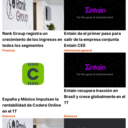
Rank Group registra un
Entain da el primer paso para
crecimiento de los ingresos en
salir de la empresa conjunta
todos los segmentos
Entain CEE
Finanzas
Información general
Categoría:
Categoría:
Compartir
C
Entain recupera tracción en
Brasil y crece globalmente en el
España y México impulsan la
1T
rentabilidad de Codere Online
en el 1T
Balances
Balances
Categoría:
Categoría:
Compartir
C