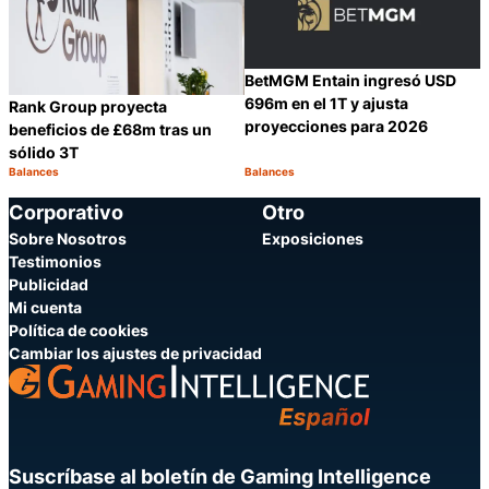
BetMGM Entain ingresó USD
696m en el 1T y ajusta
Rank Group proyecta
proyecciones para 2026
beneficios de £68m tras un
sólido 3T
Balances
Balances
Categoría:
Categoría:
Compartir
C
Corporativo
Otro
Sobre Nosotros
Exposiciones
Testimonios
Publicidad
Mi cuenta
Política de cookies
Cambiar los ajustes de privacidad
Suscríbase al boletín de Gaming Intelligence