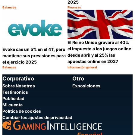
2025
Balances
Finanzas
Categoría:
Categoría:
Compartir
C
El Reino Unido gravará al 40%
el impuesto a los juegos online
Evoke cae un 5% en el 4T, pero
desde abril y al 25% las
mantiene sus previsiones para
apuestas online en 2027
el ejercicio 2025
Balances
Información general
Categoría:
Categoría:
Compartir
C
Corporativo
Otro
Sobre Nosotros
Exposiciones
Testimonios
Publicidad
Mi cuenta
Política de cookies
Cambiar los ajustes de privacidad