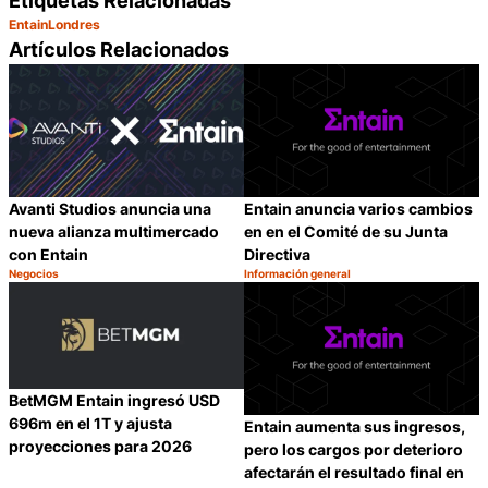
Etiquetas Relacionadas
Entain
Londres
Artículos Relacionados
Avanti Studios anuncia una
Entain anuncia varios cambios
nueva alianza multimercado
en en el Comité de su Junta
con Entain
Directiva
Negocios
Información general
Categoría:
Categoría:
Compartir
C
BetMGM Entain ingresó USD
696m en el 1T y ajusta
Entain aumenta sus ingresos,
proyecciones para 2026
pero los cargos por deterioro
afectarán el resultado final en