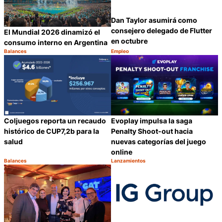
Dan Taylor asumirá como
consejero delegado de Flutter
El Mundial 2026 dinamizó el
en octubre
consumo interno en Argentina
Balances
Empleo
Categoría:
Categoría:
Compartir
C
Coljuegos reporta un recaudo
Evoplay impulsa la saga
histórico de CUP7,2b para la
Penalty Shoot-out hacia
salud
nuevas categorías del juego
online
Balances
Lanzamientos
Categoría:
Categoría:
Compartir
C