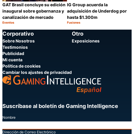
GAT Brasil concluye su edición
IG Group acuerda la
inaugural sobre gobernanza y
adquisición de Underdog por
canalización de mercado
hasta $1.300m
Eventos
Fusiones
Categoría:
Categoría:
Compartir
C
Corporativo
Otro
Sobre Nosotros
Exposiciones
Testimonios
Publicidad
Mi cuenta
Política de cookies
Cambiar los ajustes de privacidad
Suscríbase al boletín de Gaming Intelligence
Nombre
Dirección de Correo Electrónico