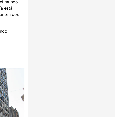
del mundo
ía está
contenidos
endo