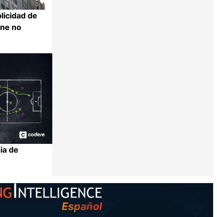
licidad de
ine no
Compartir
ia de
Compartir