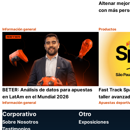
Altenar mejor
con más perso
Información general
Productos
Categoría:
Categoría:
Compartir
BETER: Análisis de datos para apuestas
Fast Track Spa
en LatAm en el Mundial 2026
taller avanza
Información general
Apuestas deporti
Categoría:
Categoría:
Compartir
Corporativo
Otro
Sobre Nosotros
Exposiciones
Testimonios