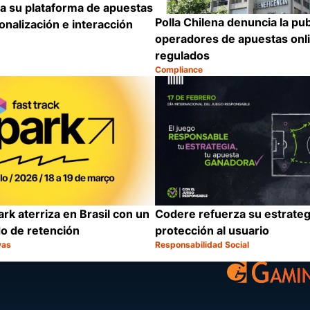
a su plataforma de apuestas
Polla Chilena denuncia la pub
nalización e interacción
operadores de apuestas onl
regulados
Compliance
Categoría:
Compartir
rk aterriza en Brasil con un
Codere refuerza su estrateg
do de retención
protección al usuario
vas
Responsabilidad Social
Categoría:
Compartir