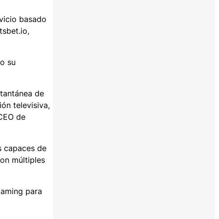
rvicio basado
sbet.io,
do su
stantánea de
ón televisiva,
 CEO de
s capaces de
on múltiples
Gaming para