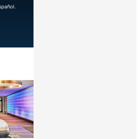
spañol.