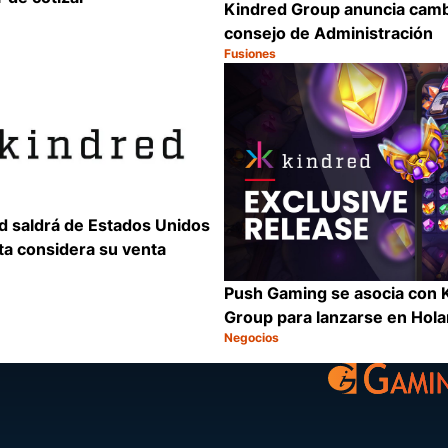
Kindred Group anuncia camb
consejo de Administración
Fusiones
Categoría:
Compartir
d saldrá de Estados Unidos
nta considera su venta
Push Gaming se asocia con 
Group para lanzarse en Hol
Negocios
Categoría:
Compartir