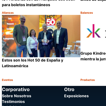
para boletos instantáneos
Alianzas
Balances
Categoría:
Categoría:
Compartir
Grupo Kindre
mientra la ju
Estos son los Hot 50 de España y
Latinoamérica
Eventos
Productos
Categoría:
Categoría:
Compartir
Corporativo
Otro
Sobre Nosotros
Exposiciones
Testimonios