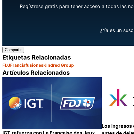
Regístrese gratis para tener acceso a todas las no
¿Ya es un susc
Compartir
Etiquetas Relacionadas
FDJ
Francia
fusiones
Kindred Group
Artículos Relacionados
Los ingresos
IGT refuerza con La Française des Jeux
antes de deja