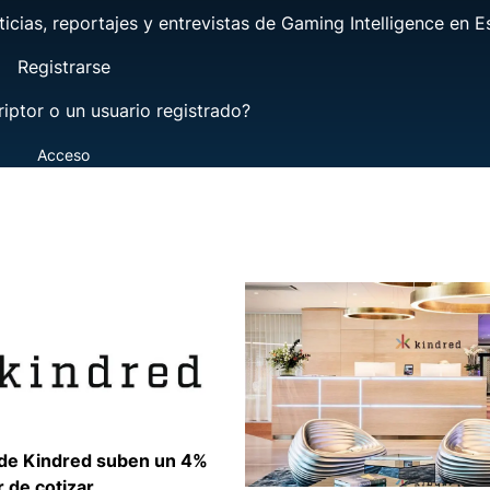
ticias, reportajes y entrevistas de Gaming Intelligence en E
Registrarse
riptor o un usuario registrado?
Acceso
 de Kindred suben un 4%
r de cotizar