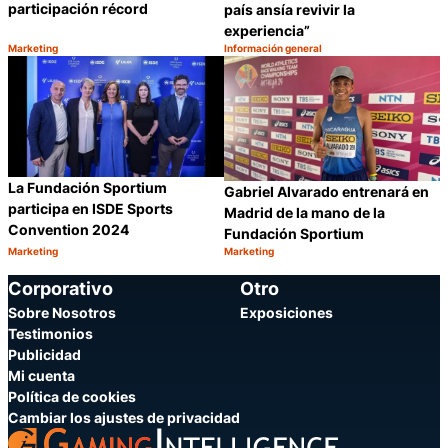
participación récord
país ansía revivir la
experiencia”
Marketing
Información general
Categoría:
Categoría:
Compartir
C
La Fundación Sportium
Gabriel Alvarado entrenará en
participa en ISDE Sports
Madrid de la mano de la
Convention 2024
Fundación Sportium
Marketing
Marketing
Categoría:
Categoría:
Compartir
C
Corporativo
Otro
Sobre Nosotros
Exposiciones
Testimonios
Publicidad
Mi cuenta
Política de cookies
Cambiar los ajustes de privacidad