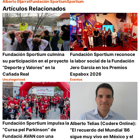
Alberto Eljarrat
Fundación Sportium
Sportium
Artículos Relacionados
Fundación Sportium culmina
Fundación Sportium reconoce
su participación en el proyecto
la labor social de la Fundación
“Deporte y Valores” en la
Jero García en los Premios
Cañada Real
Espabox 2026
Uncategorised
Eventos
Categoría:
Categoría:
Compartir
C
Fundación Sportium impulsa la
Alberto Telias (Codere Online):
“Cursa pel Parkinson” de
“El recuerdo del Mundial ’86
Fundació AVAN con una
sigue muy vivo en México y el