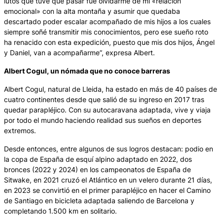
lutos que tuve que pasar fue olvidarme de mi «relación
emocional» con la alta montaña y asumir que quedaba
descartado poder escalar acompañado de mis hijos a los cuales
siempre soñé transmitir mis conocimientos, pero ese sueño roto
ha renacido con esta expedición, puesto que mis dos hijos, Ángel
y Daniel, van a acompañarme”, expresa Albert.
Albert Cogul, un nómada que no conoce barreras
Albert Cogul, natural de Lleida, ha estado en más de 40 países de
cuatro continentes desde que salió de su ingreso en 2017 tras
quedar parapléjico. Con su autocaravana adaptada, vive y viaja
por todo el mundo haciendo realidad sus sueños en deportes
extremos.
Desde entonces, entre algunos de sus logros destacan: podio en
la copa de España de esquí alpino adaptado en 2022, dos
bronces (2022 y 2024) en los campeonatos de España de
Sitwake, en 2021 cruzó el Atlántico en un velero durante 21 días,
en 2023 se convirtió en el primer parapléjico en hacer el Camino
de Santiago en bicicleta adaptada saliendo de Barcelona y
completando 1.500 km en solitario.