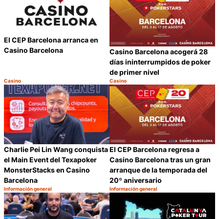
El CEP Barcelona arranca en
Casino Barcelona
Casino Barcelona acogerá 28
días ininterrumpidos de poker
de primer nivel
Casino
Casino
Categoría:
Categoría:
Compartir
C
Charlie Pei Lin Wang conquista
El CEP Barcelona regresa a
el Main Event del Texapoker
Casino Barcelona tras un gran
MonsterStacks en Casino
arranque de la temporada del
Barcelona
20º aniversario
Información general
Información general
Categoría:
Categoría:
Compartir
C