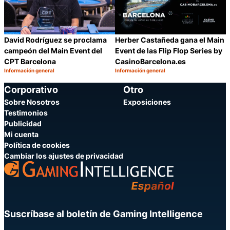
David Rodríguez se proclama
Herber Castañeda gana el Main
campeón del Main Event del
Event de las Flip Flop Series by
CPT Barcelona
CasinoBarcelona.es
Información general
Información general
Categoría:
Categoría:
Compartir
C
Corporativo
Otro
Sobre Nosotros
Exposiciones
Testimonios
Publicidad
Mi cuenta
Política de cookies
Cambiar los ajustes de privacidad
Suscríbase al boletín de Gaming Intelligence