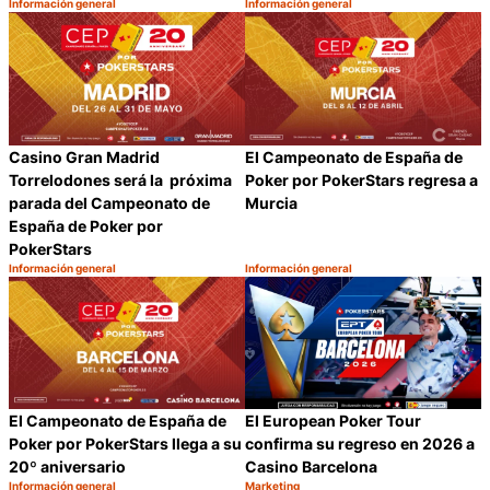
Información general
Información general
Categoría:
Categoría:
Compartir
C
Casino Gran Madrid
El Campeonato de España de
Torrelodones será la próxima
Poker por PokerStars regresa a
parada del Campeonato de
Murcia
España de Poker por
PokerStars
Información general
Información general
Categoría:
Categoría:
Compartir
C
El European Poker Tour
El Campeonato de España de
confirma su regreso en 2026 a
Poker por PokerStars llega a su
Casino Barcelona
20º aniversario
Información general
Marketing