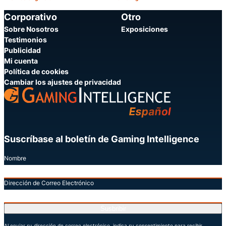
Categoría:
Categoría:
Compartir
C
Corporativo
Otro
Sobre Nosotros
Exposiciones
Testimonios
Publicidad
Mi cuenta
Política de cookies
Cambiar los ajustes de privacidad
Suscríbase al boletín de Gaming Intelligence
Nombre
Dirección de Correo Electrónico
Susbribir
Al enviar su dirección de correo electrónico, indica su consentimiento para recibir