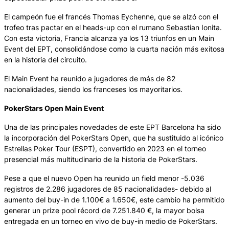
El campeón fue el francés Thomas Eychenne, que se alzó con el
trofeo tras pactar en el heads-up con el rumano Sebastian Ionita.
Con esta victoria, Francia alcanza ya los 13 triunfos en un Main
Event del EPT, consolidándose como la cuarta nación más exitosa
en la historia del circuito.
El Main Event ha reunido a jugadores de más de 82
nacionalidades, siendo los franceses los mayoritarios.
PokerStars Open Main Event
Una de las principales novedades de este EPT Barcelona ha sido
la incorporación del PokerStars Open, que ha sustituido al icónico
Estrellas Poker Tour (ESPT), convertido en 2023 en el torneo
presencial más multitudinario de la historia de PokerStars.
Pese a que el nuevo Open ha reunido un field menor -5.036
registros de 2.286 jugadores de 85 nacionalidades- debido al
aumento del buy-in de 1.100€ a 1.650€, este cambio ha permitido
generar un prize pool récord de 7.251.840 €, la mayor bolsa
entregada en un torneo en vivo de buy-in medio de PokerStars.