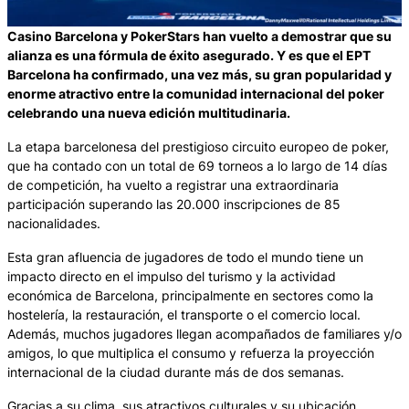
Casino Barcelona y PokerStars han vuelto a demostrar que su
alianza es una fórmula de éxito asegurado. Y es que el EPT
Barcelona ha confirmado, una vez más, su gran popularidad y
enorme atractivo entre la comunidad internacional del poker
celebrando una nueva edición multitudinaria.
La etapa barcelonesa del prestigioso circuito europeo de poker,
que ha contado con un total de 69 torneos a lo largo de 14 días
de competición, ha vuelto a registrar una extraordinaria
participación superando las 20.000 inscripciones de 85
nacionalidades.
Esta gran afluencia de jugadores de todo el mundo tiene un
impacto directo en el impulso del turismo y la actividad
económica de Barcelona, principalmente en sectores como la
hostelería, la restauración, el transporte o el comercio local.
Además, muchos jugadores llegan acompañados de familiares y/o
amigos, lo que multiplica el consumo y refuerza la proyección
internacional de la ciudad durante más de dos semanas.
Gracias a su clima, sus atractivos culturales y su ubicación