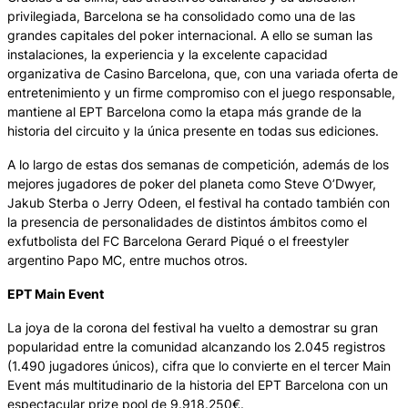
privilegiada, Barcelona se ha consolidado como una de las
grandes capitales del poker internacional. A ello se suman las
instalaciones, la experiencia y la excelente capacidad
organizativa de Casino Barcelona, que, con una variada oferta de
entretenimiento y un firme compromiso con el juego responsable,
mantiene al EPT Barcelona como la etapa más grande de la
historia del circuito y la única presente en todas sus ediciones.
A lo largo de estas dos semanas de competición, además de los
mejores jugadores de poker del planeta como Steve O’Dwyer,
Jakub Sterba o Jerry Odeen, el festival ha contado también con
la presencia de personalidades de distintos ámbitos como el
exfutbolista del FC Barcelona Gerard Piqué o el freestyler
argentino Papo MC, entre muchos otros.
EPT Main Event
La joya de la corona del festival ha vuelto a demostrar su gran
popularidad entre la comunidad alcanzando los 2.045 registros
(1.490 jugadores únicos), cifra que lo convierte en el tercer Main
Event más multitudinario de la historia del EPT Barcelona con un
espectacular prize pool de 9.918.250€.