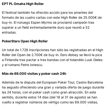
EPT PL Omaha High Roller
El festival también ha ofrecido acción para los amantes del
formato de las cuatro cartas con este High Roller de 25.000€ de
buy-in. El noruego Espen Myrmo se proclamó campeón tras
superar a un field extremadamente duro que reunió a 52
entradas.
PokerStars Open High Roller
Un total de 1.728 inscripciones han sido las registradas en el High
Roller del Open de 2.700€ de buy-in. Eero Abbey se llevó la pica
a Finlandia tras pactar a tres bandas con el holandés Luuk Gieles
y el rumano Petre Ionescu.
Más de 69.000 visitas y poker cash 24h
Además de la disputa del European Poker Tour, Casino Barcelona
ha seguido ofreciendo una gran y variada oferta de juego durante
las 24 horas, con el poker cash como gran atracción. En este
sentido, durante estos 14 días (del 18 al 31 de agosto) se han
vuelto a registrar números de vértigo como las 69.000 visitas,