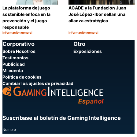
ACADE y la Fundación Juan
La plataforma de juego
José López-Ibor sellan una
sostenible enfoca en la
alianza estratégica
prevención y el juego
responsable
Información general
Información general
Categoría:
Categoría:
Compartir
C
Corporativo
Otro
Sobre Nosotros
Exposiciones
Testimonios
Publicidad
Mi cuenta
Política de cookies
Cambiar los ajustes de privacidad
Suscríbase al boletín de Gaming Intelligence
Nombre