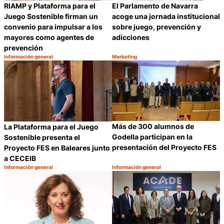
RIAMP y Plataforma para el
El Parlamento de Navarra
Juego Sostenible firman un
acoge una jornada institucional
convenio para impulsar a los
sobre juego, prevención y
mayores como agentes de
adicciones
prevención
Información general
Marketing
Categoría:
Categoría:
Compartir
C
Más de 300 alumnos de
La Plataforma para el Juego
Godella participan en la
Sostenible presenta el
presentación del Proyecto FES
Proyecto FES en Baleares junto
a CECEIB
Información general
Información general
Categoría:
Categoría:
Compartir
C