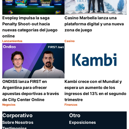
Casino Marbella lanza una
Evoplay impulsa la saga
plataforma digital y una nueva
Penalty Shoot-out hacia
zona de juego
nuevas categorías del juego
online
Lanzamientos
Casino
Categoría:
Categoría:
Compartir
C
ONDISS lanza FIRST en
Kambi crece con el Mundial y
Argentina para ofrecer
espera un aumento de los
apuestas deportivas a través
ingresos del 13% en el segundo
de City Center Online
trimestre
Negocios
Finanzas
Categoría:
Categoría:
Compartir
C
Corporativo
Otro
Sobre Nosotros
Exposiciones
Testimonios