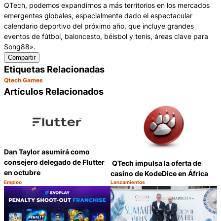
QTech, podemos expandirnos a más territorios en los mercados
emergentes globales, especialmente dado el espectacular
calendario deportivo del próximo año, que incluye grandes
eventos de fútbol, ​​baloncesto, béisbol y tenis, áreas clave para
Song88».
Compartir
Etiquetas Relacionadas
Qtech Games
Artículos Relacionados
Dan Taylor asumirá como
consejero delegado de Flutter
QTech impulsa la oferta de
en octubre
casino de KodeDice en África
Empleo
Lanzamientos
Categoría:
Categoría:
Compartir
C