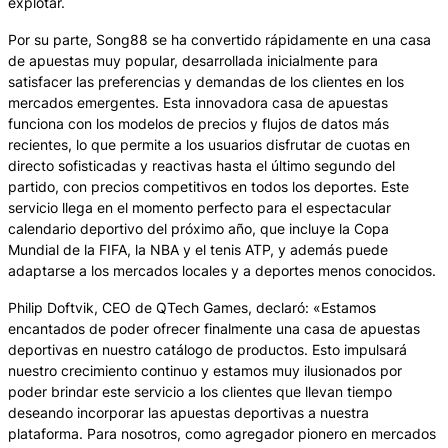
explotar.
Por su parte, Song88 se ha convertido rápidamente en una casa
de apuestas muy popular, desarrollada inicialmente para
satisfacer las preferencias y demandas de los clientes en los
mercados emergentes. Esta innovadora casa de apuestas
funciona con los modelos de precios y flujos de datos más
recientes, lo que permite a los usuarios disfrutar de cuotas en
directo sofisticadas y reactivas hasta el último segundo del
partido, con precios competitivos en todos los deportes. Este
servicio llega en el momento perfecto para el espectacular
calendario deportivo del próximo año, que incluye la Copa
Mundial de la FIFA, la NBA y el tenis ATP, y además puede
adaptarse a los mercados locales y a deportes menos conocidos.
Philip Doftvik, CEO de QTech Games, declaró: «Estamos
encantados de poder ofrecer finalmente una casa de apuestas
deportivas en nuestro catálogo de productos. Esto impulsará
nuestro crecimiento continuo y estamos muy ilusionados por
poder brindar este servicio a los clientes que llevan tiempo
deseando incorporar las apuestas deportivas a nuestra
plataforma. Para nosotros, como agregador pionero en mercados