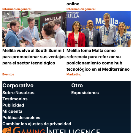
online
Información general
Información general
Categoría:
Categoría:
Compartir
C
Mellila vuelve al South Summit
Melilla toma Malta como
para promocionar sus ventajas
referencia para reforzar su
para el sector tecnológico
posicionamiento como hub
tecnológico en el Mediterráneo
Eventos
Marketing
Categoría:
Categoría:
Compartir
C
Corporativo
Otro
Sobre Nosotros
Exposiciones
Testimonios
Publicidad
Mi cuenta
Política de cookies
Cambiar los ajustes de privacidad