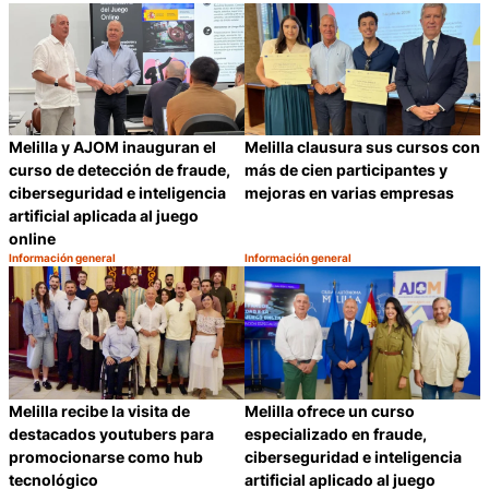
Melilla y AJOM inauguran el
Melilla clausura sus cursos con
curso de detección de fraude,
más de cien participantes y
ciberseguridad e inteligencia
mejoras en varias empresas
artificial aplicada al juego
online
Información general
Información general
Categoría:
Categoría:
Compartir
C
Melilla ofrece un curso
Melilla recibe la visita de
especializado en fraude,
destacados youtubers para
ciberseguridad e inteligencia
promocionarse como hub
artificial aplicado al juego
tecnológico