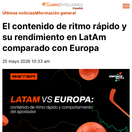
Últimas noticias
Información general
El contenido de ritmo rápido y
su rendimiento en LatAm
comparado con Europa
25 mayo 2026 10:33 am