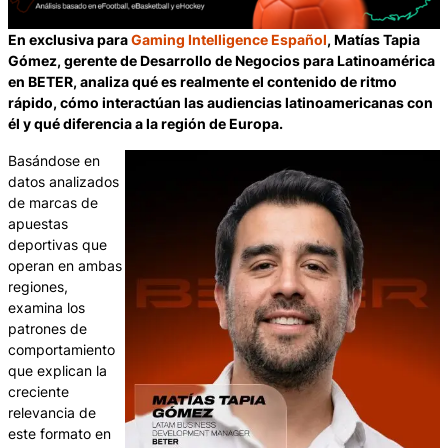
En exclusiva para
Gaming Intelligence Español
, Matías Tapia
Gómez, gerente de Desarrollo de Negocios para Latinoamérica
en BETER, analiza qué es realmente el contenido de ritmo
rápido, cómo interactúan las audiencias latinoamericanas con
él y qué diferencia a la región de Europa.
Basándose en
datos analizados
de marcas de
apuestas
deportivas que
operan en ambas
regiones,
examina los
patrones de
comportamiento
que explican la
creciente
relevancia de
este formato en