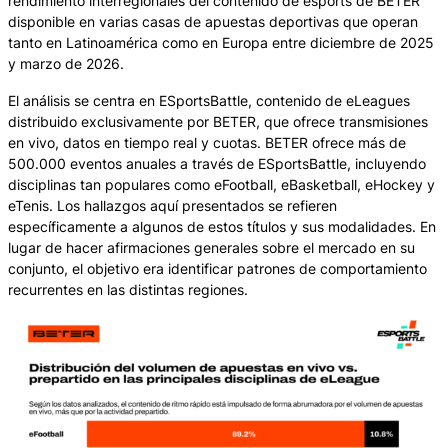
rendimiento interregionales del contenido de esports de BETER
disponible en varias casas de apuestas deportivas que operan
tanto en Latinoamérica como en Europa entre diciembre de 2025
y marzo de 2026.
El análisis se centra en ESportsBattle, contenido de eLeagues
distribuido exclusivamente por BETER, que ofrece transmisiones
en vivo, datos en tiempo real y cuotas. BETER ofrece más de
500.000 eventos anuales a través de ESportsBattle, incluyendo
disciplinas tan populares como eFootball, eBasketball, eHockey y
eTenis. Los hallazgos aquí presentados se refieren
específicamente a algunos de estos títulos y sus modalidades. En
lugar de hacer afirmaciones generales sobre el mercado en su
conjunto, el objetivo era identificar patrones de comportamiento
recurrentes en las distintas regiones.