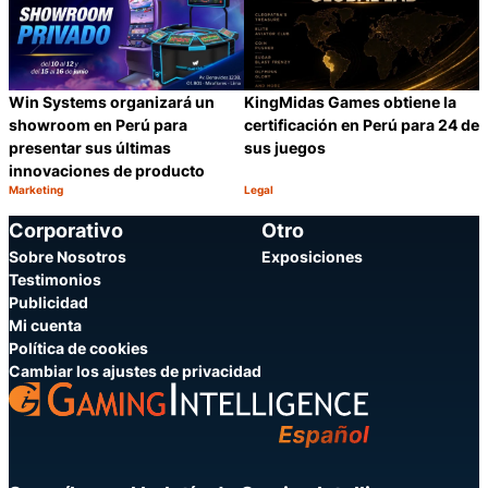
Win Systems organizará un
KingMidas Games obtiene la
showroom en Perú para
certificación en Perú para 24 de
presentar sus últimas
sus juegos
innovaciones de producto
Marketing
Legal
Categoría:
Categoría:
Compartir
C
Corporativo
Otro
Sobre Nosotros
Exposiciones
Testimonios
Publicidad
Mi cuenta
Política de cookies
Cambiar los ajustes de privacidad