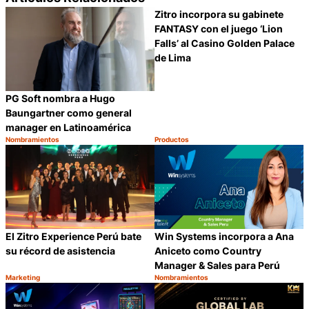
Zitro incorpora su gabinete
FANTASY con el juego ‘Lion
Falls’ al Casino Golden Palace
de Lima
PG Soft nombra a Hugo
Baungartner como general
manager en Latinoamérica
Nombramientos
Productos
Categoría:
Categoría:
Compartir
C
El Zitro Experience Perú bate
Win Systems incorpora a Ana
su récord de asistencia
Aniceto como Country
Manager & Sales para Perú
Marketing
Nombramientos
Categoría:
Categoría:
Compartir
C