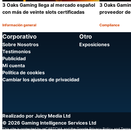
3 Oaks Gaming llega al mercado español
3 Oaks Gaming
con más de veinte slots certificadas
proveedor de 
Información general
Compliance
Categoría:
Categoría:
Compartir
Corporativo
Otro
Sobre Nosotros
Exposiciones
Testimonios
Publicidad
Mi cuenta
Política de cookies
Cambiar los ajustes de privacidad
Realizado por Juicy Media Ltd
© 2026 Gaming Intelligence Services Ltd
This site is protected by reCAPTCHA and the Google
Privacy Policy
and
Terms