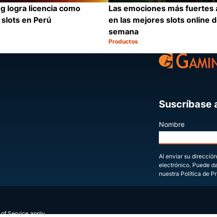
 logra licencia como
Las emociones más fuertes 
slots en Perú
en las mejores slots online 
semana
Productos
Categoría:
Compartir
Suscríbase a
Nombre
Al enviar su dirección
electrónico. Puede d
nuestra Política de P
 of Service
apply.