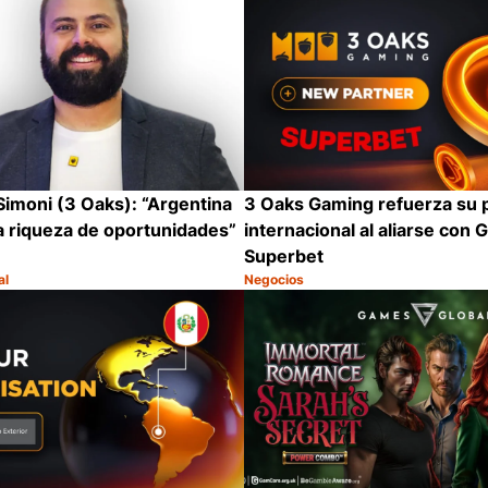
imoni (3 Oaks): “Argentina
3 Oaks Gaming refuerza su 
la riqueza de oportunidades”
internacional al aliarse con 
Superbet
al
Negocios
Categoría:
Compartir