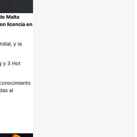
de Malta
on licencia en
ial, y la
g y 3 Hot
econocimiento
das al