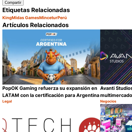
Compartir
Etiquetas Relacionadas
KingMidas Games
Mincetur
Perú
Artículos Relacionados
PopOK Gaming refuerza su expansión en
Avanti Studio
LATAM con la certificación para Argentina
multimercado
Legal
Negocios
Categoría:
Categoría:
Compartir