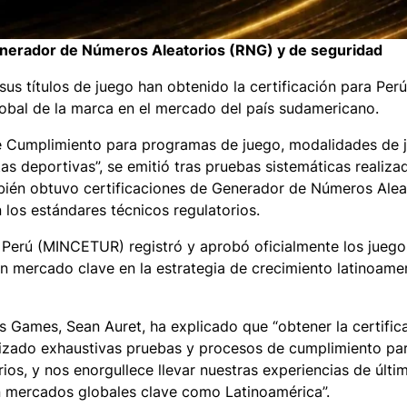
nerador de Números Aleatorios (RNG) y de seguridad
s títulos de juego han obtenido la certificación para Perú
lobal de la marca en el mercado del país sudamericano.
de Cumplimiento para programas de juego, modalidades de 
s deportivas”, se emitió tras pruebas sistemáticas realiza
ién obtuvo certificaciones de Generador de Números Alea
los estándares técnicos regulatorios.
 Perú (MINCETUR) registró y aprobó oficialmente los juego
n mercado clave en la estrategia de crecimiento latinoame
s Games, Sean Auret, ha explicado que “obtener la certific
izado exhaustivas pruebas y procesos de cumplimiento par
os, y nos enorgullece llevar nuestras experiencias de últi
n mercados globales clave como Latinoamérica”.