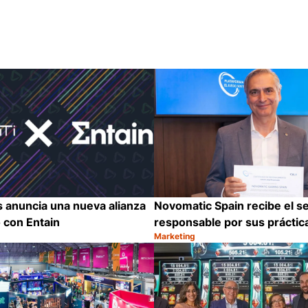
s anuncia una nueva alianza
Novomatic Spain recibe el se
 con Entain
responsable por sus práctic
Marketing
Categoría:
Compartir