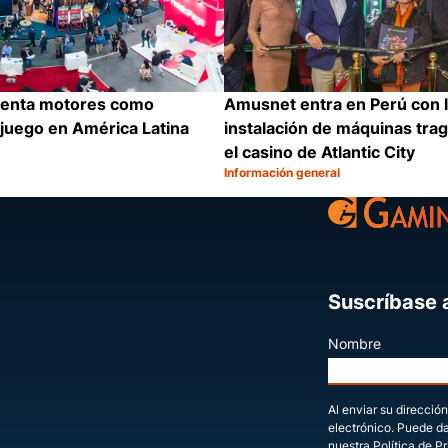
ienta motores como
Amusnet entra en Perú con 
 juego en América Latina
instalación de máquinas tr
el casino de Atlantic City
Información general
Categoría:
Compartir
Suscríbase a
Nombre
Al enviar su dirección
electrónico. Puede d
nuestra Política de P