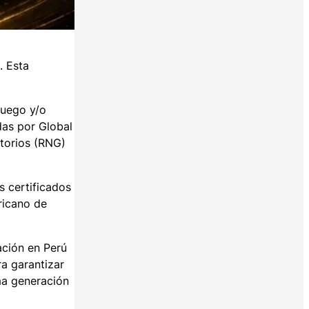
. Esta
juego y/o
das por Global
torios (RNG)
s certificados
ricano de
ación en Perú
a garantizar
ma generación