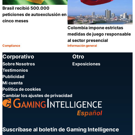
Brasil recibió 500.000
peticiones de autoexclusión en
cinco meses
Colombia impone estrictas
medidas de juego responsable
al sector presencial
Compliance
Información general
Categoría:
Categoría:
Compartir
C
Corporativo
Otro
Sobre Nosotros
Exposiciones
Testimonios
Publicidad
Mi cuenta
Política de cookies
Cambiar los ajustes de privacidad
Suscríbase al boletín de Gaming Intelligence