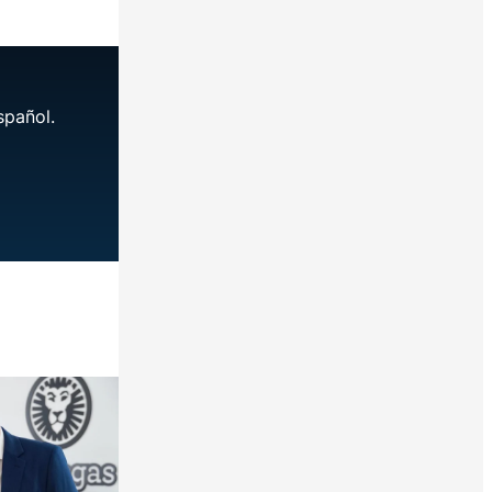
spañol.