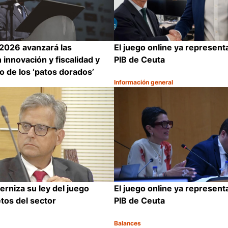
2026 avanzará las
El juego online ya represent
 innovación y fiscalidad y
PIB de Ceuta
o de los ‘patos dorados’
Información general
Categoría:
Compartir
erniza su ley del juego
El juego online ya represent
etos del sector
PIB de Ceuta
Balances
Categoría: