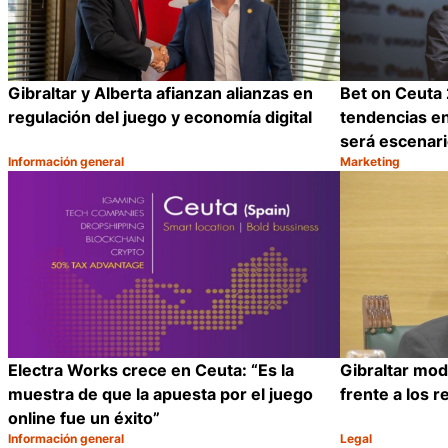
Gibraltar y Alberta afianzan alianzas en
Bet on Ceuta 
regulación del juego y economía digital
tendencias en
será escenari
Información general
Marketing
Categoría:
Categoría:
Compartir
Electra Works crece en Ceuta: “Es la
Gibraltar mod
muestra de que la apuesta por el juego
frente a los r
online fue un éxito”
Información general
Legal
Categoría:
Categoría: