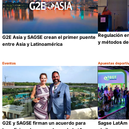
Regulación en
G2E Asia y SAGSE crean el primer puente
y métodos de
entre Asia y Latinoamérica
Eventos
Apuestas deporti
Categoría:
Categoría:
Compartir
G2E y SAGSE firman un acuerdo para
Sagse LatAm r