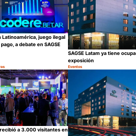
 Latinoamérica, juego ilegal
 pago, a debate en SAGSE
SAGSE Latam ya tiene ocupa
exposición
vas
Eventos
Categoría:
Compartir
ecibió a 3.000 visitantes en