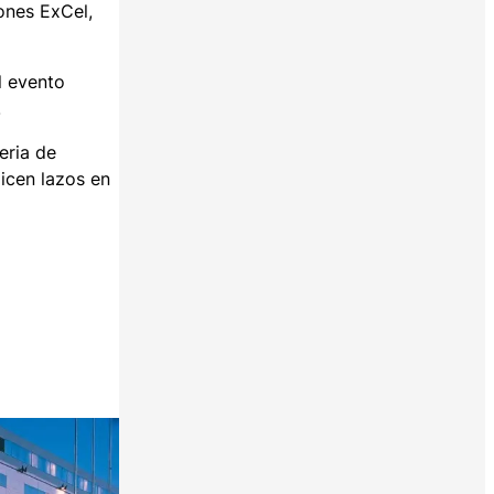
ones ExCel,
l evento
.
eria de
icen lazos en