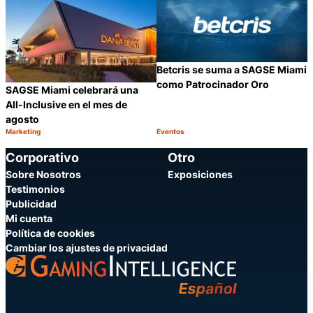
Betcris se suma a SAGSE Miami
como Patrocinador Oro
SAGSE Miami celebrará una
All-Inclusive en el mes de
agosto
Marketing
Eventos
Categoría:
Categoría:
Compartir
C
Corporativo
Otro
Sobre Nosotros
Exposiciones
Testimonios
Publicidad
Mi cuenta
Política de cookies
Cambiar los ajustes de privacidad