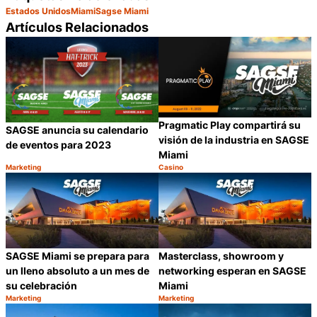
Estados Unidos
Miami
Sagse Miami
Artículos Relacionados
Pragmatic Play compartirá su
SAGSE anuncia su calendario
visión de la industria en SAGSE
de eventos para 2023
Miami
Marketing
Casino
Categoría:
Categoría:
Compartir
C
SAGSE Miami se prepara para
Masterclass, showroom y
un lleno absoluto a un mes de
networking esperan en SAGSE
su celebración
Miami
Marketing
Marketing
Categoría:
Categoría:
Compartir
C