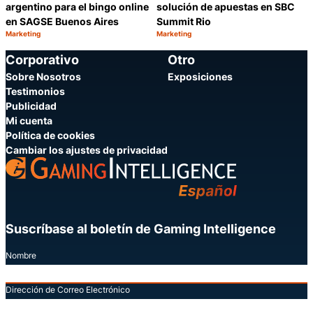
argentino para el bingo online
solución de apuestas en SBC
en SAGSE Buenos Aires
Summit Rio
Marketing
Marketing
Categoría:
Categoría:
Compartir
C
Corporativo
Otro
Sobre Nosotros
Exposiciones
Testimonios
Publicidad
Mi cuenta
Política de cookies
Cambiar los ajustes de privacidad
Suscríbase al boletín de Gaming Intelligence
Nombre
Dirección de Correo Electrónico