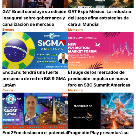
GAT Brasil concluye su edición
GAT Expo México: La industria
inaugural sobre gobernanza y
del juego afina estrategias de
canalización de mercado
cara al Mundial
Eventos
Marketing
Categoría:
Categoría:
Compartir
C
End2End tendrá una fuerte
El auge de los mercados de
presencia de red en BiS SiGMA
predicción impulsa un nuevo
LatAm
foro en SBC Summit Americas
Casino
Marketing
Categoría:
Categoría:
Compartir
C
End2End destacará el potencial
Pragmatic Play presentará su