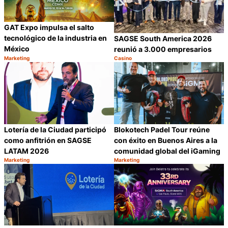
GAT Expo impulsa el salto
tecnológico de la industria en
SAGSE South America 2026
México
reunió a 3.000 empresarios
Marketing
Casino
Categoría:
Categoría:
Compartir
C
Lotería de la Ciudad participó
Blokotech Padel Tour reúne
como anfitrión en SAGSE
con éxito en Buenos Aires a la
LATAM 2026
comunidad global del iGaming
Marketing
Marketing
Categoría:
Categoría:
Compartir
C