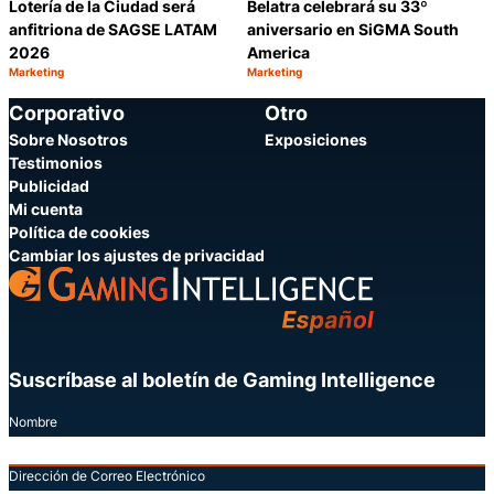
Lotería de la Ciudad será
Belatra celebrará su 33º
anfitriona de SAGSE LATAM
aniversario en SiGMA South
2026
America
Marketing
Marketing
Categoría:
Categoría:
Compartir
C
Corporativo
Otro
Sobre Nosotros
Exposiciones
Testimonios
Publicidad
Mi cuenta
Política de cookies
Cambiar los ajustes de privacidad
Suscríbase al boletín de Gaming Intelligence
Nombre
Dirección de Correo Electrónico