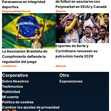
de fútbol en asociarse con
Paranaense en integridad
Polymarket en EEUU y Canadá
deportiva
Responsabilidad Social
Alianzas
Categoría:
Categoría:
Compartir
C
Esportes da Sorte y
Corinthians renuevan su
La Asociación Brasileña de
patrocinio hasta 2029
Cumplimiento defiende la
regulación del juego
Compliance
Alianzas
Categoría:
Categoría:
Compartir
C
Corporativo
Otro
Sobre Nosotros
Exposiciones
Testimonios
Publicidad
Mi cuenta
Política de cookies
Cambiar los ajustes de privacidad