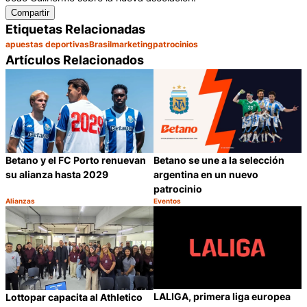
Compartir
Etiquetas Relacionadas
apuestas deportivas
Brasil
marketing
patrocinios
Artículos Relacionados
Betano y el FC Porto renuevan
Betano se une a la selección
su alianza hasta 2029
argentina en un nuevo
patrocinio
Alianzas
Eventos
Categoría:
Categoría:
Compartir
C
LALIGA, primera liga europea
Lottopar capacita al Athletico