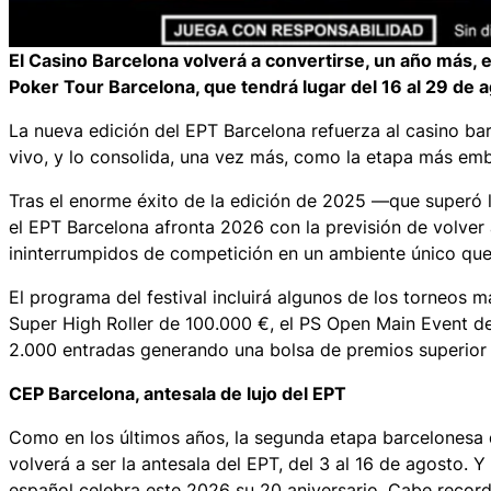
El Casino Barcelona volverá a convertirse, un año más, 
Poker Tour Barcelona, que tendrá lugar del 16 al 29 de 
La nueva edición del EPT Barcelona refuerza al casino ba
vivo, y lo consolida, una vez más, como la etapa más emb
Tras el enorme éxito de la edición de 2025 —que superó l
el EPT Barcelona afronta 2026 con la previsión de volver 
ininterrumpidos de competición en un ambiente único que 
El programa del festival incluirá algunos de los torneos
Super High Roller de 100.000 €, el PS Open Main Event de
2.000 entradas generando una bolsa de premios superior a
CEP Barcelona, antesala de lujo del EPT
Como en los últimos años, la segunda etapa barcelonesa
volverá a ser la antesala del EPT, del 3 al 16 de agosto. 
español celebra este 2026 su 20 aniversario. Cabe record