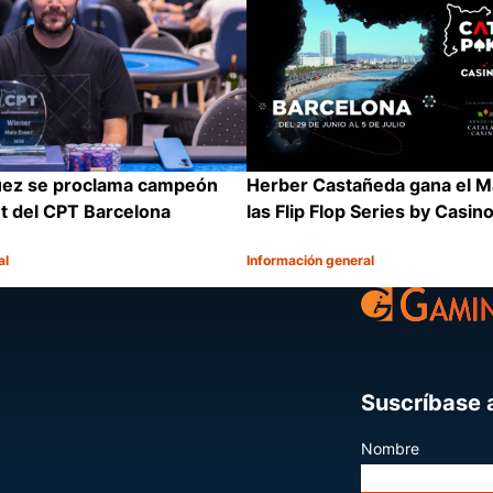
uez se proclama campeón
Herber Castañeda gana el M
t del CPT Barcelona
las Flip Flop Series by Casi
al
Información general
Categoría:
Compartir
Suscríbase a
Nombre