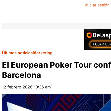
Iniciar sesión
Últimas noticias
Marketing
El European Poker Tour conf
Barcelona
12 febrero 2026 10:36 am