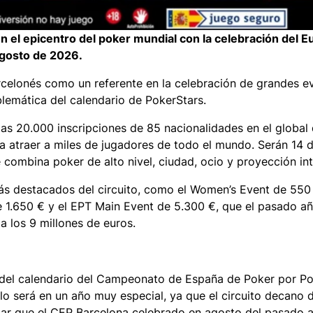
en el epicentro del poker mundial con la celebración del 
agosto de 2026.
rcelonés como un referente en la celebración de grandes e
lemática del calendario de PokerStars.
as 20.000 inscripciones de 85 nacionalidades en el global 
a atraer a miles de jugadores de todo el mundo. Serán 14 d
combina poker de alto nivel, ciudad, ocio y proyección int
 más destacados del circuito, como el Women’s Event de 550
 1.650 € y el EPT Main Event de 5.300 €, que el pasado añ
 los 9 millones de euros.
 del calendario del Campeonato de España de Poker por Po
Y lo será en un año muy especial, ya que el circuito decano 
ar que el CEP Barcelona celebrado en agosto del pasado añ