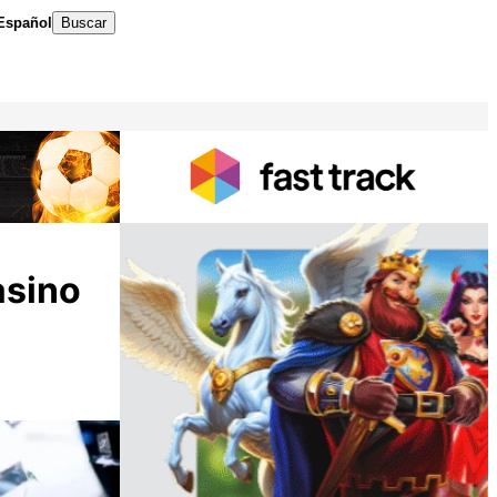
Español
Buscar
asino