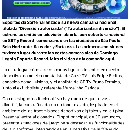
Esportes da Sorte ha lanzado su nueva campaña nacional,
titulada “Diversión autorizada” (“Tá autorizada a diversão”). El
estreno se emitió en televisión abierta, con cobertura nacional
en SBT y Record, comenzando en las ciudades de São Paulo,
Belo Horizonte, Salvador y Fortaleza. Las primeras emisiones
tuvieron lugar durante los cortes comerciales de Domingo
Legal y Esporte Record. Mira el video de la campaña aquí.
La estrategia reúne a reconocidas figuras del entretenimiento
deportivo, como el comentarista de Cazé TV Luis Felipe Freitas,
conocido como Luisinho, y el analista de GE TV Bruno Formiga,
junto al exfutbolista y referente Marcelinho Carioca.
Con el eslogan institucional “No hay duda de que te vas a
divertir”, la campaña adopta un tono relajado, inspirado en el
ambiente de las transmisiones deportivas digitales y en la típica
“resenha” entre aficionados. El spot principal, de 30 segundos,
presenta situaciones de juego para destacar las funcionalidades
de la plataforma, integrándolas en la narrativa de la “Casa do