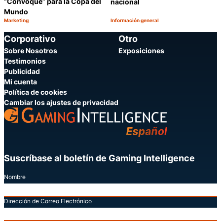
“Convoque” para la Copa del
nacional
Mundo
Marketing
Información general
Categoría:
Categoría:
Compartir
C
Corporativo
Otro
Sobre Nosotros
Exposiciones
Testimonios
Publicidad
Mi cuenta
Política de cookies
Cambiar los ajustes de privacidad
Suscríbase al boletín de Gaming Intelligence
Nombre
Dirección de Correo Electrónico