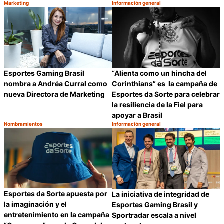
Marketing
Información general
Categoría:
Categoría:
Compartir
C
Esportes Gaming Brasil
“Alienta como un hincha del
nombra a Andréa Curral como
Corinthians” es la campaña de
nueva Directora de Marketing
Esportes da Sorte para celebrar
la resiliencia de la Fiel para
apoyar a Brasil
Nombramientos
Información general
Categoría:
Categoría:
Compartir
C
Esportes da Sorte apuesta por
La iniciativa de integridad de
la imaginación y el
Esportes Gaming Brasil y
entretenimiento en la campaña
Sportradar escala a nivel