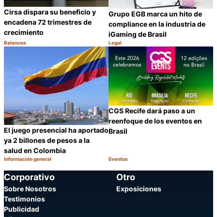
Cirsa dispara su beneficio y
Grupo EGB marca un hito de
encadena 72 trimestres de
compliance en la industria de
crecimiento
iGaming de Brasil
Balances
Legal
Categoría:
Categoría:
Compartir
C
CGS Recife dará paso a un
reenfoque de los eventos en
El juego presencial ha aportado
Brasil
ya 2 billones de pesos a la
salud en Colombia
Información general
Eventos
Categoría:
Categoría:
Compartir
C
Corporativo
Otro
Sobre Nosotros
Exposiciones
Testimonios
Publicidad