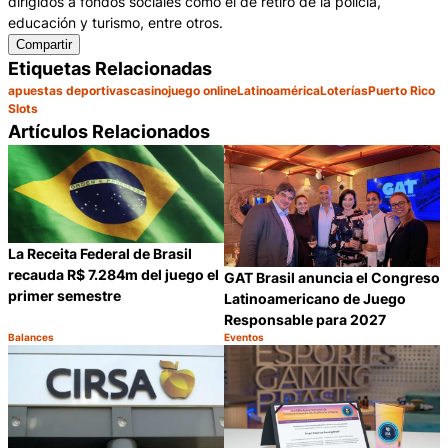
dirigidos a fondos sociales como el de retiro de la policía,
educación y turismo, entre otros.
Compartir
Etiquetas Relacionadas
apuestas deportivas
casino
juego online
Latinoamérica
Loterías
Puerto Rico
Slots
Artículos Relacionados
La Receita Federal de Brasil
recauda R$ 7.284m del juego el
GAT Brasil anuncia el Congreso
primer semestre
Latinoamericano de Juego
Responsable para 2027
Balances
Eventos
Categoría:
Categoría:
Compartir
C