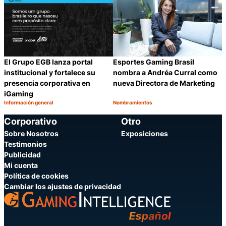
El Grupo EGB lanza portal
Esportes Gaming Brasil
institucional y fortalece su
nombra a Andréa Curral como
presencia corporativa en
nueva Directora de Marketing
iGaming
Información general
Nombramientos
Categoría:
Categoría:
Compartir
C
Corporativo
Otro
Sobre Nosotros
Exposiciones
Testimonios
Publicidad
Mi cuenta
Política de cookies
Cambiar los ajustes de privacidad