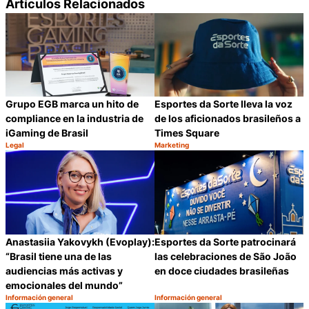
Artículos Relacionados
Grupo EGB marca un hito de
Esportes da Sorte lleva la voz
compliance en la industria de
de los aficionados brasileños a
iGaming de Brasil
Times Square
Legal
Marketing
Categoría:
Categoría:
Compartir
C
Anastasiia Yakovykh (Evoplay):
Esportes da Sorte patrocinará
“Brasil tiene una de las
las celebraciones de São João
audiencias más activas y
en doce ciudades brasileñas
emocionales del mundo”
Información general
Información general
Categoría:
Categoría:
Compartir
C