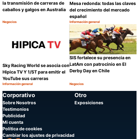
la transmisión de carreras de
Mesa redonda: todas las claves
caballos y galgos en Australia
del crecimiento del mercado
español
Negocios
Información general
Categoría:
Categoría:
Compartir
C
SIS fortalece su presencia en
LatAm con patrocinio en El
Sky Racing World se asocia con
Derby Day en Chile
Hipica TV Y 1/ST para emitir el
YouTube sus carreras
Información general
Negocios
Categoría:
Categoría:
Compartir
C
Corporativo
Otro
Sobre Nosotros
Exposiciones
Testimonios
Publicidad
Mi cuenta
Política de cookies
Cambiar los ajustes de privacidad