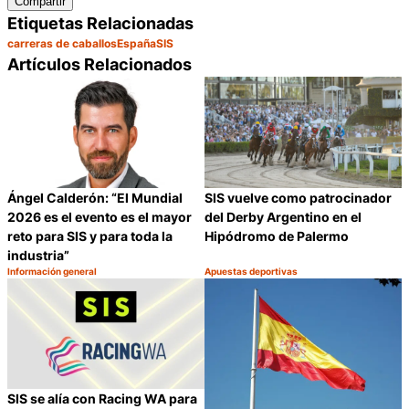
Compartir
Etiquetas Relacionadas
carreras de caballos
España
SIS
Artículos Relacionados
Ángel Calderón: “El Mundial
SIS vuelve como patrocinador
2026 es el evento es el mayor
del Derby Argentino en el
reto para SIS y para toda la
Hipódromo de Palermo
industria”
Información general
Apuestas deportivas
Categoría:
Categoría:
Compartir
C
SIS se alía con Racing WA para