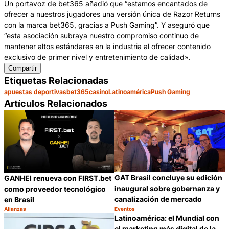
Un portavoz de bet365 añadió que “estamos encantados de
ofrecer a nuestros jugadores una versión única de Razor Returns
con la marca bet365, gracias a Push Gaming”. Y aseguró que
“esta asociación subraya nuestro compromiso continuo de
mantener altos estándares en la industria al ofrecer contenido
exclusivo de primer nivel y entretenimiento de calidad».
Compartir
Etiquetas Relacionadas
apuestas deportivas
bet365
casino
Latinoamérica
Push Gaming
Artículos Relacionados
GAT Brasil concluye su edición
GANHEI renueva con FIRST.bet
inaugural sobre gobernanza y
como proveedor tecnológico
canalización de mercado
en Brasil
Alianzas
Eventos
Categoría:
Categoría:
Compartir
C
Latinoamérica: el Mundial con
el marketing más digital de la