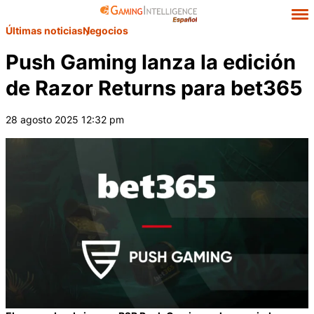
Últimas noticias
Negocios
Push Gaming lanza la edición
de Razor Returns para bet365
28 agosto 2025 12:32 pm