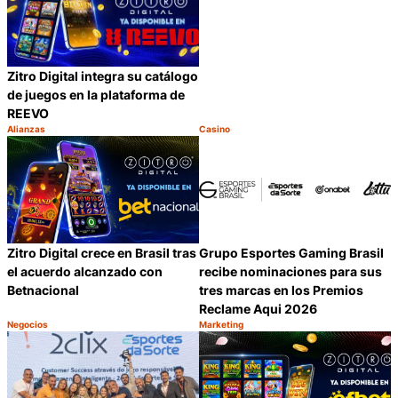
Zitro Digital integra su catálogo
de juegos en la plataforma de
REEVO
Alianzas
Casino
Categoría:
Categoría:
Compartir
C
Zitro Digital crece en Brasil tras
Grupo Esportes Gaming Brasil
el acuerdo alcanzado con
recibe nominaciones para sus
Betnacional
tres marcas en los Premios
Reclame Aqui 2026
Negocios
Marketing
Categoría:
Categoría:
Compartir
C