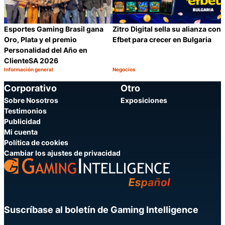
Zitro Digital sella su alianza con
Esportes Gaming Brasil gana
Efbet para crecer en Bulgaria
Oro, Plata y el premio
Personalidad del Año en
ClienteSA 2026
Información general
Negocios
Categoría:
Categoría:
Compartir
C
Corporativo
Otro
Sobre Nosotros
Exposiciones
Testimonios
Publicidad
Mi cuenta
Política de cookies
Cambiar los ajustes de privacidad
Suscríbase al boletín de Gaming Intelligence