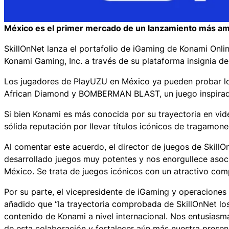
México es el primer mercado de un lanzamiento más amp
SkillOnNet lanza el portafolio de iGaming de Konami Onlin
Konami Gaming, Inc. a través de su plataforma insignia d
Los jugadores de PlayUZU en México ya pueden probar lo
African Diamond y BOMBERMAN BLAST, un juego inspira
Si bien Konami es más conocida por su trayectoria en vide
sólida reputación por llevar títulos icónicos de tragam
Al comentar este acuerdo, el director de juegos de SkillO
desarrollado juegos muy potentes y nos enorgullece asoci
México. Se trata de juegos icónicos con un atractivo com
Por su parte, el vicepresidente de iGaming y operaciones
añadido que “la trayectoria comprobada de SkillOnNet los
contenido de Konami a nivel internacional. Nos entusiasm
de esta colaboración y fortalecer aún más nuestra presen