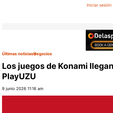
Iniciar sesión
Últimas noticias
Negocios
Los juegos de Konami llegan
PlayUZU
9 junio 2026 11:16 am