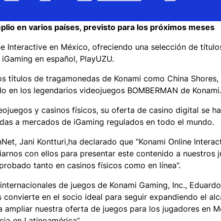
lio en varios países, previsto para los próximos meses
e Interactive en México, ofreciendo una selección de título
e iGaming en español, PlayUZU.
s títulos de tragamonedas de Konami como China Shores, 
do en los legendarios videojuegos BOMBERMAN de Konami
ojuegos y casinos físicos, su oferta de casino digital se h
onedas a mercados de iGaming regulados en todo el mundo.
nNet, Jani Kontturi,ha declarado que “Konami Online Interac
arnos con ellos para presentar este contenido a nuestros 
probado tanto en casinos físicos como en línea”.
 internacionales de juegos de Konami Gaming, Inc., Eduardo
 convierte en el socio ideal para seguir expandiendo el al
a ampliar nuestra oferta de juegos para los jugadores en M
cia en Latinoamérica”.