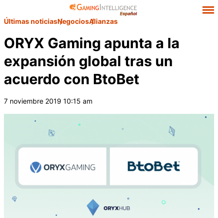
Últimas noticias
Negocios
Alianzas
ORYX Gaming apunta a la
expansión global tras un
acuerdo con BtoBet
7 noviembre 2019 10:15 am