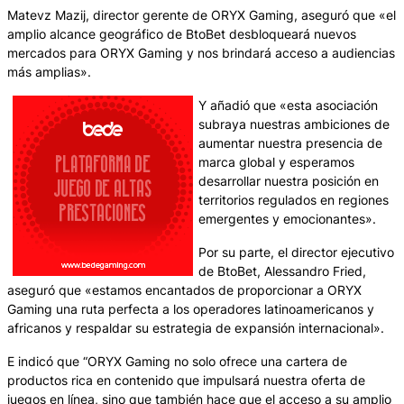
Matevz Mazij, director gerente de ORYX Gaming, aseguró que «el
amplio alcance geográfico de BtoBet desbloqueará nuevos
mercados para ORYX Gaming y nos brindará acceso a audiencias
más amplias».
Y añadió que «esta asociación
subraya nuestras ambiciones de
aumentar nuestra presencia de
marca global y esperamos
desarrollar nuestra posición en
territorios regulados en regiones
emergentes y emocionantes».
Por su parte, el director ejecutivo
de BtoBet, Alessandro Fried,
aseguró que «estamos encantados de proporcionar a ORYX
Gaming una ruta perfecta a los operadores latinoamericanos y
africanos y respaldar su estrategia de expansión internacional».
E indicó que “ORYX Gaming no solo ofrece una cartera de
productos rica en contenido que impulsará nuestra oferta de
juegos en línea, sino que también hace que el acceso a su amplio