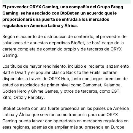
El proveedor ORYX Gaming, una compañía del Grupo Bragg
Gaming, se ha asociado con BtoBet en un acuerdo que le
proporcionará una puerta de entrada a los mercados
regulados en América Latina y África.
Según el acuerdo de distribución de contenido, el proveedor de
soluciones de apuestas deportivas BtoBet, se hará cargo de la
cartera completa de contenido propio y de terceros de ORYX
Gaming.
Los títulos de mayor rendimiento, incluido el reciente lanzamiento
Battle Dwarf y el popular clásico Back to the Fruits, estarán
disponibles a través de ORYX Hub, junto con juegos premium de
estudios asociados de primer nivel como Gamomat, Kalamba,
Golden Hero y Givme Games, y otros de terceros, como EGT,
Zitro, Ortiz y Pariplay.
BtoBet cuenta con una fuerte presencia en los países de América
Latina y África que servirán como trampolín para que ORYX
Gaming pueda lanzar con operadores en mercados regulados en
esas regiones, además de ampliar más su presencia en Europa.