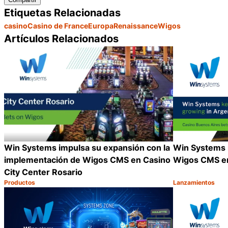
Etiquetas Relacionadas
casino
Casino de France
Europa
Renaissance
Wigos
Artículos Relacionados
Win Systems impulsa su expansión con la
Win Systems 
implementación de Wigos CMS en Casino
Wigos CMS en
City Center Rosario
Productos
Lanzamientos
Categoría:
Categoría:
Compartir