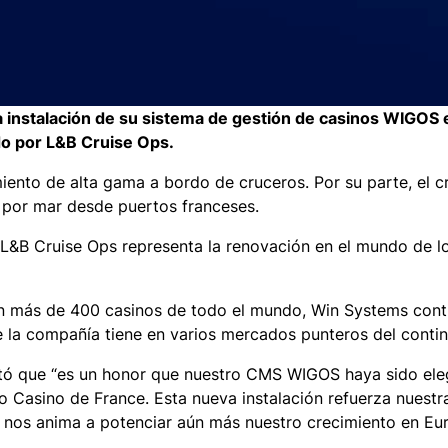
 instalación de su sistema de gestión de casinos WIGOS 
o por L&B Cruise Ops.
iento de alta gama a bordo de cruceros. Por su parte, el 
 por mar desde puertos franceses.
 L&B Cruise Ops representa la renovación en el mundo de l
.
en más de 400 casinos de todo el mundo, Win Systems cont
 la compañía tiene en varios mercados punteros del contin
tó que “es un honor que nuestro CMS WIGOS haya sido ele
 Casino de France. Esta nueva instalación refuerza nuestra
 nos anima a potenciar aún más nuestro crecimiento en Eur