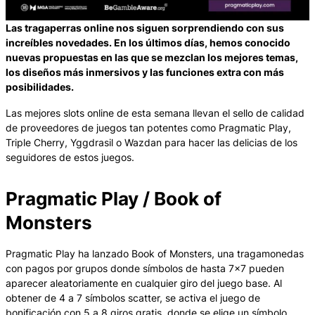
Las tragaperras online nos siguen sorprendiendo con sus
increíbles novedades. En los últimos días, hemos conocido
nuevas propuestas en las que se mezclan los mejores temas,
los diseños más inmersivos y las funciones extra con más
posibilidades.
Las mejores slots online de esta semana llevan el sello de calidad
de proveedores de juegos tan potentes como Pragmatic Play,
Triple Cherry, Yggdrasil o Wazdan para hacer las delicias de los
seguidores de estos juegos.
Pragmatic Play / Book of
Monsters
Pragmatic Play ha lanzado Book of Monsters, una tragamonedas
con pagos por grupos donde símbolos de hasta 7×7 pueden
aparecer aleatoriamente en cualquier giro del juego base. Al
obtener de 4 a 7 símbolos scatter, se activa el juego de
bonificación con 5 a 8 giros gratis, donde se elige un símbolo