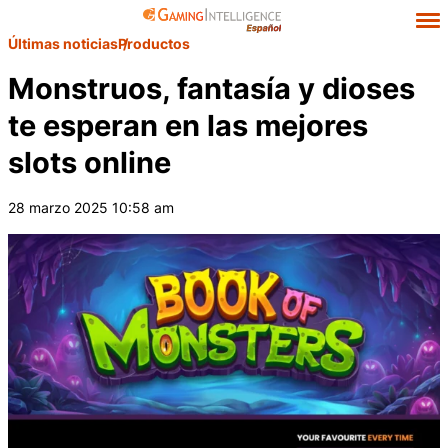
Últimas noticias
Productos
Monstruos, fantasía y dioses
te esperan en las mejores
slots online
28 marzo 2025 10:58 am