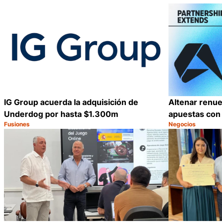
IG Group acuerda la adquisición de
Altenar renu
Underdog por hasta $1.300m
apuestas con
Fusiones
Negocios
Categoría:
Categoría:
Compartir