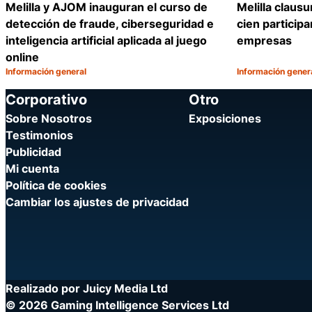
Melilla y AJOM inauguran el curso de
Melilla claus
detección de fraude, ciberseguridad e
cien particip
inteligencia artificial aplicada al juego
empresas
online
Información general
Información gener
Categoría:
Categoría:
Compartir
Corporativo
Otro
Sobre Nosotros
Exposiciones
Testimonios
Publicidad
Mi cuenta
Política de cookies
Cambiar los ajustes de privacidad
Realizado por Juicy Media Ltd
© 2026 Gaming Intelligence Services Ltd