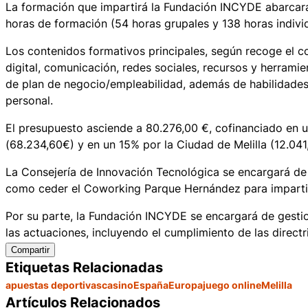
La formación que impartirá la Fundación INCYDE abarcará 
horas de formación (54 horas grupales y 138 horas indi
Los contenidos formativos principales, según recoge el c
digital, comunicación, redes sociales, recursos y herramie
de plan de negocio/empleabilidad, además de habilidades
personal.
El presupuesto asciende a 80.276,00 €, cofinanciado en 
(68.234,60€) y en un 15% por la Ciudad de Melilla (12.041
La Consejería de Innovación Tecnológica se encargará de la
como ceder el Coworking Parque Hernández para impartir
Por su parte, la Fundación INCYDE se encargará de gestion
las actuaciones, incluyendo el cumplimiento de las direct
Compartir
Etiquetas Relacionadas
apuestas deportivas
casino
España
Europa
juego online
Melilla
Artículos Relacionados