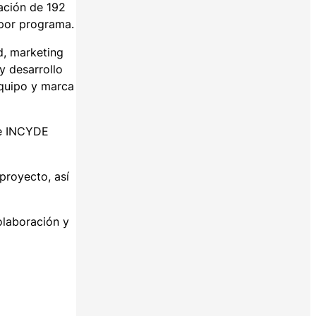
ación de 192
 por programa.
d, marketing
y desarrollo
equipo y marca
de INCYDE
proyecto, así
olaboración y