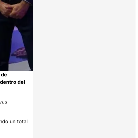
a de
dentro del
vas
ndo un total