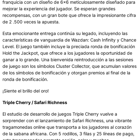
franquicia con un diseño de 6×6 meticulosamente diseñado para
mejorar la experiencia del jugador. Se esperan grandes
recompensas, con un gran bote que ofrece la impresionante cifra
de 2 .500 veces la apuesta.
Esta emocionante entrega continúa su legado, incluyendo las
características de vanguardia de Wazdan: Cash Infinity y Chance
Level. El juego también incluye la preciada ronda de bonificación
Hold the Jackpot, que ofrece a los jugadores la oportunidad de
ganar a lo grande. Una bienvenida reintroducción a las sesiones
de juego son los símbolos Cluster Collector, que acumulan valores
de los símbolos de bonificación y otorgan premios al final de la
ronda de bonificación.
¡Siente el brillo del oro!
Triple Cherry / Safari Richness
El estudio de desarrollo de juegos Triple Cherry vuelve a
sorprender con el lanzamiento de Safari Richness, una vibrante
tragamonedas online que transporta a los jugadores al corazón
de la sabana africana. Con 5 rodillos, 3 filas y 25 líneas de pago,