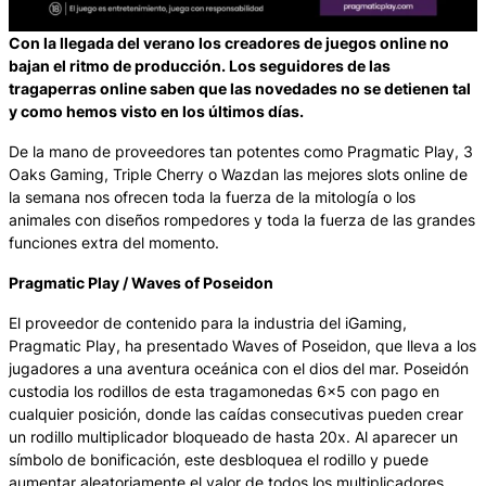
Con la llegada del verano los creadores de juegos online no
bajan el ritmo de producción. Los seguidores de las
tragaperras online saben que las novedades no se detienen tal
y como hemos visto en los últimos días.
De la mano de proveedores tan potentes como Pragmatic Play, 3
Oaks Gaming, Triple Cherry o Wazdan las mejores slots online de
la semana nos ofrecen toda la fuerza de la mitología o los
animales con diseños rompedores y toda la fuerza de las grandes
funciones extra del momento.
Pragmatic Play / Waves of Poseidon
El proveedor de contenido para la industria del iGaming,
Pragmatic Play, ha presentado Waves of Poseidon, que lleva a los
jugadores a una aventura oceánica con el dios del mar. Poseidón
custodia los rodillos de esta tragamonedas 6×5 con pago en
cualquier posición, donde las caídas consecutivas pueden crear
un rodillo multiplicador bloqueado de hasta 20x. Al aparecer un
símbolo de bonificación, este desbloquea el rodillo y puede
aumentar aleatoriamente el valor de todos los multiplicadores