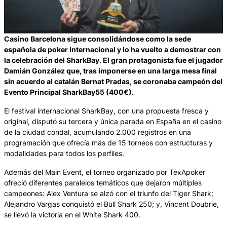
Casino Barcelona sigue consolidándose como la sede
española de poker internacional y lo ha vuelto a demostrar con
la celebración del SharkBay. El gran protagonista fue el jugador
Damián González que, tras imponerse en una larga mesa final
sin acuerdo al catalán Bernat Pradas, se coronaba campeón del
Evento Principal SharkBay55 (400€).
El festival internacional SharkBay, con una propuesta fresca y
original, disputó su tercera y única parada en España en el casino
de la ciudad condal, acumulando 2.000 registros en una
programación que ofrecía más de 15 torneos con estructuras y
modalidades para todos los perfiles.
Además del Main Event, el torneo organizado por TexApoker
ofreció diferentes paralelos temáticos que dejaron múltiples
campeones: Alex Ventura se alzó con el triunfo del Tiger Shark;
Alejandro Vargas conquistó el Bull Shark 250; y, Vincent Doubrie,
se llevó la victoria en el White Shark 400.