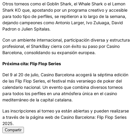
Otros torneos como el Goblin Shark, el Whale Shark o el Lemon
Shark KO que, apostando por un programa creativo y accesible
para todo tipo de perfiles, se repitieron a lo largo de la semana,
dejando campeones como Antonio Larger, Ivo Zuluaga, David
Padron o Julien Spitalas.
Con un ambiente internacional, participación diversa y estructura
profesional, el SharkBay cierra con éxito su paso por Casino
Barcelona, consolidando su expansión europea.
Próxima cita: Flip Flop Series
Del 9 al 20 de julio, Casino Barcelona acogerá la séptima edición
de las Flip Flop Series, el festival más veraniego de poker del
calendario nacional. Un evento que combina diversos torneos
para todos los perfiles en una atmósfera única en el casino
mediterráneo de la capital catalana.
Las inscripciones al torneo ya están abiertas y pueden realizarse
a través de la página web de Casino Barcelona: Flip Flop Series
2025.
Compartir