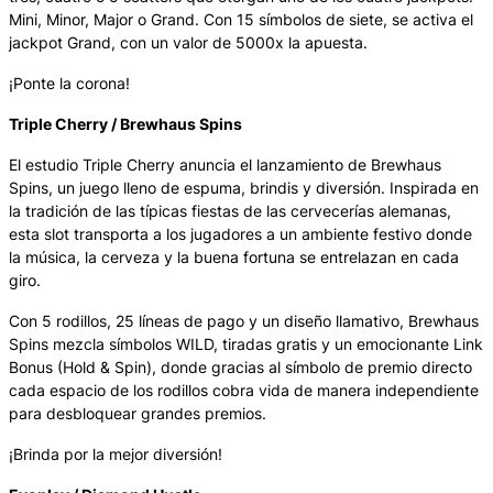
Mini, Minor, Major o Grand. Con 15 símbolos de siete, se activa el
jackpot Grand, con un valor de 5000x la apuesta.
¡Ponte la corona!
Triple Cherry / Brewhaus Spins
El estudio Triple Cherry anuncia el lanzamiento de Brewhaus
Spins, un juego lleno de espuma, brindis y diversión. Inspirada en
la tradición de las típicas fiestas de las cervecerías alemanas,
esta slot transporta a los jugadores a un ambiente festivo donde
la música, la cerveza y la buena fortuna se entrelazan en cada
giro.
Con 5 rodillos, 25 líneas de pago y un diseño llamativo, Brewhaus
Spins mezcla símbolos WILD, tiradas gratis y un emocionante Link
Bonus (Hold & Spin), donde gracias al símbolo de premio directo
cada espacio de los rodillos cobra vida de manera independiente
para desbloquear grandes premios.
¡Brinda por la mejor diversión!