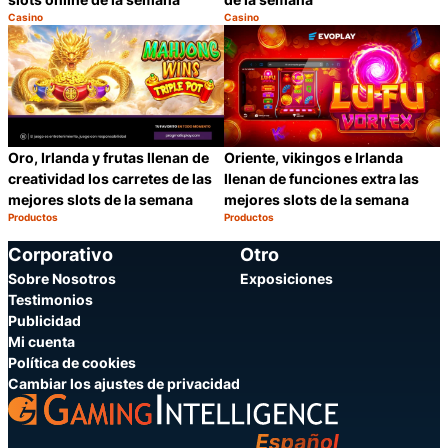
Casino
Casino
Categoría:
Categoría:
Compartir
C
Oro, Irlanda y frutas llenan de
Oriente, vikingos e Irlanda
creatividad los carretes de las
llenan de funciones extra las
mejores slots de la semana
mejores slots de la semana
Productos
Productos
Categoría:
Categoría:
Compartir
C
Corporativo
Otro
Sobre Nosotros
Exposiciones
Testimonios
Publicidad
Mi cuenta
Política de cookies
Cambiar los ajustes de privacidad