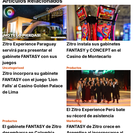
Artículos Relacionados
Zitro Experience Paraguay
Zitro instala sus gabinetes
servirá para presentar el
FANTASY y CONCEPT en el
gabinete FANTASY con sus
Casino de Montecarlo
juegos
Uncategorised
Productos
Categoría:
Categoría:
Compartir
C
Zitro incorpora su gabinete
FANTASY con el juego ‘Lion
Falls’ al Casino Golden Palace
de Lima
El Zitro Experience Perú bate
su récord de asistencia
Productos
Marketing
Categoría:
Categoría:
Compartir
C
El gabinete FANTASY de Zitro
FANTASY de Zitro crece en
desembarca en Colombia
Argentina al incorporarse al