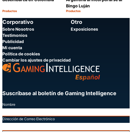
Bingo Luján
Productos
Productos
Categoría:
Categoría:
Compartir
C
Corporativo
Otro
Sobre Nosotros
Exposiciones
Testimonios
Publicidad
Mi cuenta
Política de cookies
Cambiar los ajustes de privacidad
Suscríbase al boletín de Gaming Intelligence
Nombre
Dirección de Correo Electrónico