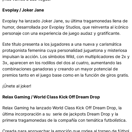
Evoplay / Joker Jane
Evoplay ha lanzado Joker Jane, su última tragamonedas llena de
humor, desarrollada por Evoplay Studios, que reinventa al icónico
personaje con una experiencia de juego audaz y gratificante.
Este título presenta a los jugadores a una nueva y carismática
protagonista femenina cuya personalidad juguetona y misteriosa
impulsan la acción. Los símbolos Wild, con multiplicadores de 2x y
3x, aparecen en los rodillos del dos al cuatro, aumentando las
combinaciones ganadoras y creando un mayor potencial de
premios tanto en el juego base como en la función de giros gratis.
¡Únete al joker!
Relax Gaming / World Class Kick Off Dream Drop
Relax Gaming ha lanzado World Class Kick Off Dream Drop, la
última incorporación a su serie de jackpots Dream Drop y la
primera tragamonedas de la compañía con temática futbolística.
Creada para aprovechar la emoción que rodea al torneo de fútbol