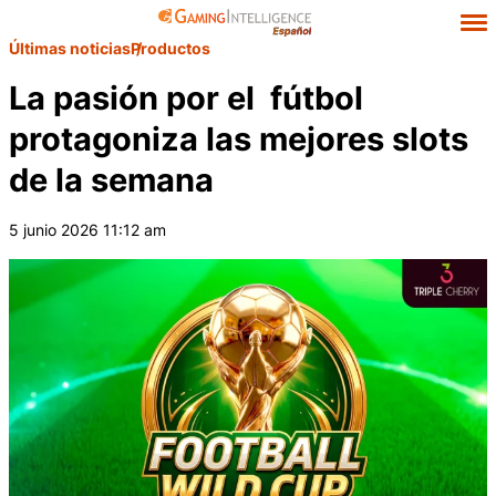
Últimas noticias
Productos
La pasión por el fútbol
protagoniza las mejores slots
de la semana
5 junio 2026 11:12 am