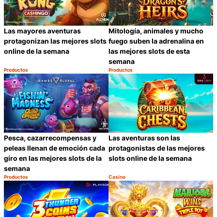
Las mayores aventuras
Mitología, animales y mucho
protagonizan las mejores slots
fuego suben la adrenalina en
online de la semana
las mejores slots de esta
semana
Productos
Productos
Categoría:
Categoría:
Compartir
C
Pesca, cazarrecompensas y
Las aventuras son las
peleas llenan de emoción cada
protagonistas de las mejores
giro en las mejores slots de la
slots online de la semana
semana
Productos
Casino
Categoría:
Categoría:
Compartir
C