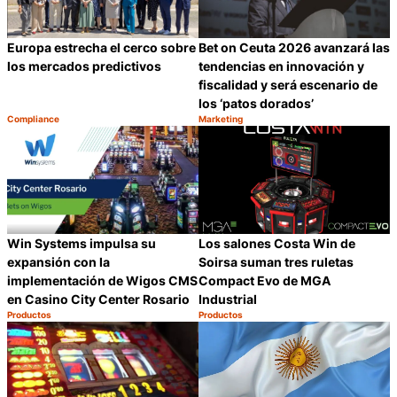
Europa estrecha el cerco sobre
Bet on Ceuta 2026 avanzará las
los mercados predictivos
tendencias en innovación y
fiscalidad y será escenario de
los ‘patos dorados’
Compliance
Marketing
Categoría:
Categoría:
Compartir
C
Win Systems impulsa su
Los salones Costa Win de
expansión con la
Soirsa suman tres ruletas
implementación de Wigos CMS
Compact Evo de MGA
en Casino City Center Rosario
Industrial
Productos
Productos
Categoría:
Categoría:
Compartir
C