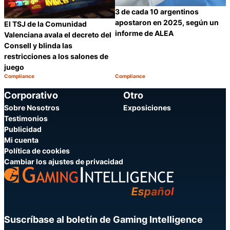
3 de cada 10 argentinos
apostaron en 2025, según un
El TSJ de la Comunidad
informe de ALEA
Valenciana avala el decreto del
Consell y blinda las
restricciones a los salones de
juego
Compliance
Compliance
Categoría:
Categoría:
Compartir
C
Corporativo
Otro
Sobre Nosotros
Exposiciones
Testimonios
Publicidad
Mi cuenta
Política de cookies
Cambiar los ajustes de privacidad
Suscríbase al boletín de Gaming Intelligence