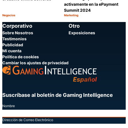
activamente en la ePayment
Summit 2024
Negocios
Marketing
Categoría:
Categoría:
Compartir
C
Corporativo
Otro
Sobre Nosotros
Exposiciones
Testimonios
Publicidad
Mi cuenta
Política de cookies
Cambiar los ajustes de privacidad
Suscríbase al boletín de Gaming Intelligence
Nombre
Dirección de Correo Electrónico