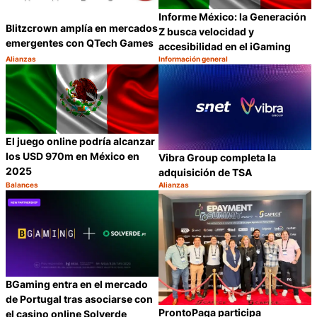
Informe México: la Generación
Blitzcrown amplía en mercados
Z busca velocidad y
emergentes con QTech Games
accesibilidad en el iGaming
Alianzas
Información general
Categoría:
Categoría:
Compartir
C
El juego online podría alcanzar
los USD 970m en México en
Vibra Group completa la
2025
adquisición de TSA
Balances
Alianzas
Categoría:
Categoría:
Compartir
C
BGaming entra en el mercado
de Portugal tras asociarse con
ProntoPaga participa
el casino online Solverde