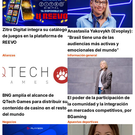
Zitro Digital integra su catálogo
Anastasiia Yakovykh (Evoplay):
de juegos en la plataforma de
“Brasil tiene una de las
REEVO
audiencias más activas y
emocionales del mundo”
Alianzas
Información general
Categoría:
Categoría:
Compartir
C
BNG amplía el alcance de
El poder de la participación de
QTech Games para distribuir su
la comunidad y la integración
contenido de casino en el resto
en mercados competitivos, por
del mundo
BGaming
Negocios
Apuestas deportivas
Categoría:
Categoría:
Compartir
C