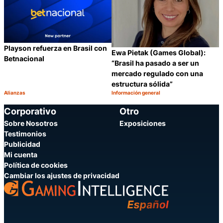
Playson refuerza en Brasil con
Ewa Pietak (Games Global):
Betnacional
“Brasil ha pasado a ser un
mercado regulado con una
estructura sólida”
Alianzas
Información general
Categoría:
Categoría:
Compartir
C
Corporativo
Otro
Sobre Nosotros
Exposiciones
Testimonios
Publicidad
Mi cuenta
Política de cookies
Cambiar los ajustes de privacidad